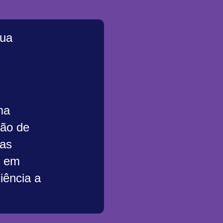
ua
ma
ção de
 as
, em
iência a