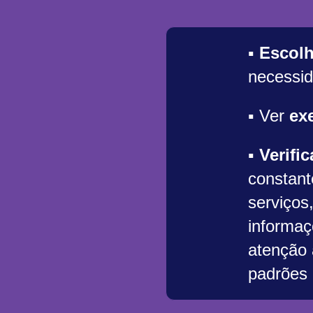
▪
Escolh
necessid
▪ Ver
ex
▪
Verifi
constant
serviços
informaç
atenção 
padrões 