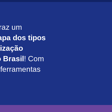
traz um
pa dos tipos
lização
 Brasil
! Com
 ferramentas